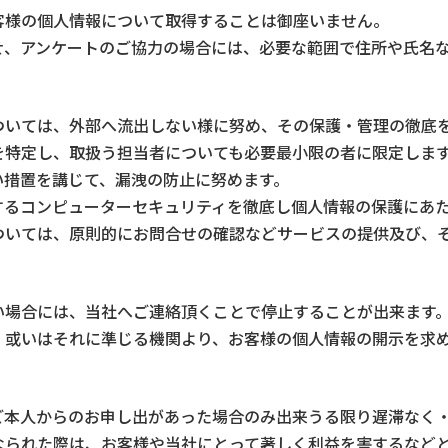
客様の個人情報について取得することは御座いません。
せ、アンケートのご協力の場合には、必要な範囲で住所や氏名
ついては、外部へ流出しない様に努め、その保護・管理の徹底
を特定し、取扱う担当者についても必要最小限の者に限定しま
い措置を講じて、漏洩の防止に努めます。
するコンピューターセキュリティを徹底し個人情報の保護にあ
ついては、原則的にお問合せの確認などサービスの提供及び、
い場合には、当社へご連絡頂くことで停止することが出来ます
、或いはそれに準じる機関より、お客様の個人情報の開示を求
ご本人からのお申し出があった場合のみ出来うる限り遅滞なく
なられた際は、お客様や当社にとって著しく利益を害するなど