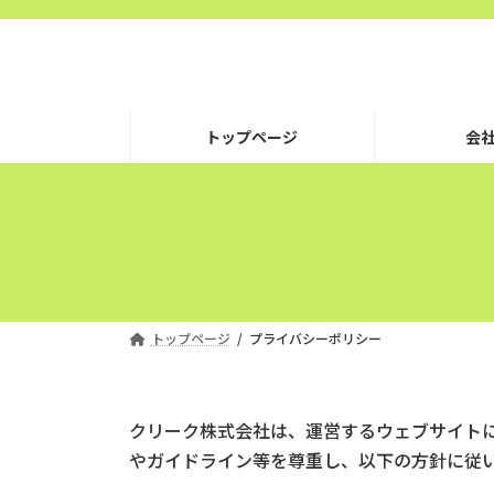
コ
ナ
ン
ビ
テ
ゲ
ン
ー
ツ
シ
トップページ
会
へ
ョ
ス
ン
キ
に
ッ
移
プ
動
トップページ
プライバシーポリシー
クリーク株式会社は、運営するウェブサイト
やガイドライン等を尊重し、以下の方針に従